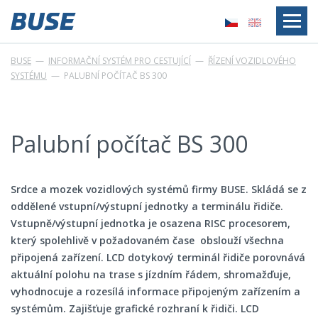
BUSE
—
INFORMAČNÍ SYSTÉM PRO CESTUJÍCÍ
—
ŘÍZENÍ VOZIDLOVÉHO
SYSTÉMU
—
PALUBNÍ POČÍTAČ BS 300
Palubní počítač BS 300
Srdce a mozek vozidlových systémů firmy BUSE. Skládá se z
oddělené vstupní/výstupní jednotky a terminálu řidiče.
Vstupně/výstupní jednotka je osazena RISC procesorem,
který spolehlivě v požadovaném čase obslouží všechna
připojená zařízení. LCD dotykový terminál řidiče porovnává
aktuální polohu na trase s jízdním řádem, shromažďuje,
vyhodnocuje a rozesílá informace připojeným zařízením a
systémům. Zajišťuje grafické rozhraní k řidiči. LCD